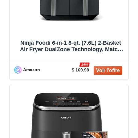
Ninja Foodi 6-in-1 8-qt. (7.6L) 2-Basket
Air Fryer DualZone Technology, Match
Cook & Smart Finish to Roast, Broil,
Dehydrate & More for Quick, Easy Meals,
-26%
Slate Grey (DZ201C) Canadian Version
Amazon
$ 169.98