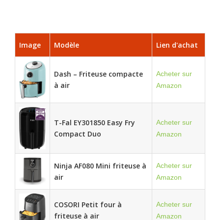
Image
Modèle
Lien d'achat
Dash – Friteuse compacte
Acheter sur
à air
Amazon
T-Fal EY301850 Easy Fry
Acheter sur
Compact Duo
Amazon
Ninja AF080 Mini friteuse à
Acheter sur
air
Amazon
COSORI Petit four à
Acheter sur
friteuse à air
Amazon