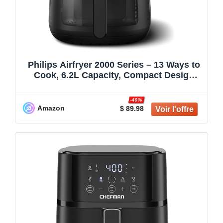
Philips Airfryer 2000 Series – 13 Ways to
Cook, 6.2L Capacity, Compact Design
with Cooking Window, RapidAir
Technology, Fry with up to 90% Less Fat,
-40%
Easy to Clean (NA230/00)
Amazon
$ 89.98