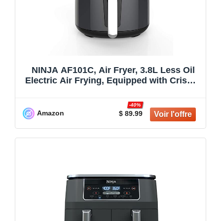
NINJA AF101C, Air Fryer, 3.8L Less Oil
Electric Air Frying, Equipped with Crisper
Plate + Multi-Layer Rack + Non Stick
Basket, Programmable Control Panel,
-40%
Black, 1550W, (Canadian Version)
Amazon
$ 89.99