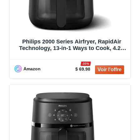
Philips 2000 Series Airfryer, RapidAir
Technology, 13-in-1 Ways to Cook, 4.2L
Capacity, Healthier Meals Up to 90% Less
Fat, Easy to Clean, Dishwasher Safe,
-30%
Touchscreen Control, HomeID App
Amazon
$ 69.98
(NA220/00)