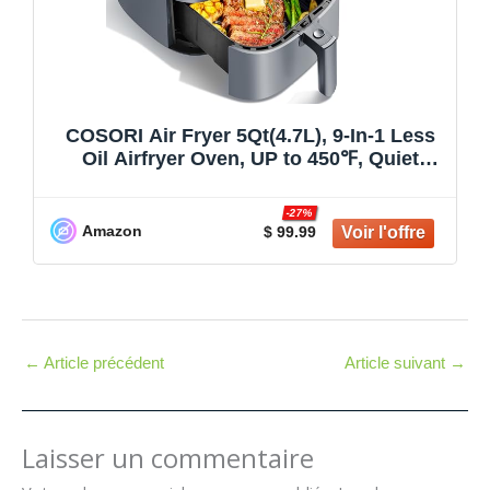
COSORI Air Fryer 5Qt(4.7L), 9-In-1 Less
Oil Airfryer Oven, UP to 450℉, Quiet
Operation, 30 Exclusive Recipes,
Nonstick Basket, Compact, Dishwasher
-27%
Safe
Amazon
$ 99.99
←
Article précédent
Article suivant
→
Laisser un commentaire