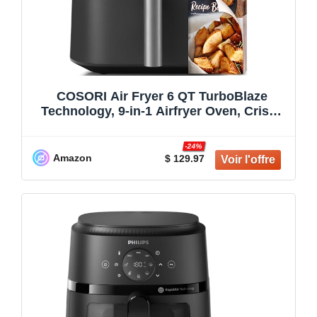
COSORI Air Fryer 6 QT TurboBlaze
Technology, 9-in-1 Airfryer Oven, Crispy
Results in Just Minutes, 130+ Recipes,
Compact, Nonstick Basket, Dishwasher
-24%
Safe, Dark Gray, DC601
Amazon
$ 129.97