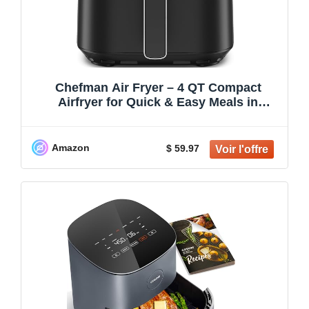
Chefman Air Fryer – 4 QT Compact
Airfryer for Quick & Easy Meals in
Minutes, Features Hi-Fry Technology for
Extra Crisp, Touchscreen Controls with 4
Presets, Nonstick & Dishwasher Safe
Amazon
$ 59.97
Basket - Black