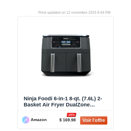
12 novembre 2025 8:44 PM
Ninja Foodi 6-in-1 8-qt. (7.6L) 2-
Basket Air Fryer DualZone
Technology, Match Cook & Smart
-26%
Finish to Roast, Broil, Dehydrate
Amazon
$ 169.98
& More for Quick, Easy Meals,
Slate Grey (DZ201C) Canadian