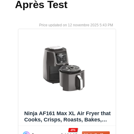
Après Test
12 novembre 2025 5:43 PM
Ninja AF161 Max XL Air Fryer that
Cooks, Crisps, Roasts, Bakes,
Reheats and Dehydrates, with 5.5
-8%
Quart Capacity, and a High Gloss