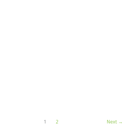
1
2
Next
→