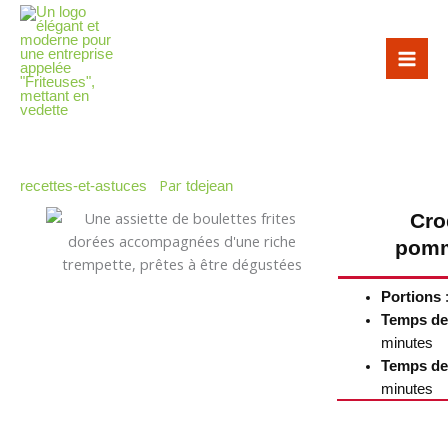
Aller
au
contenu
Par
recettes-et-astuces
tdejean
Cro
pomm
Portions
:
Temps de
minutes
Temps de
minutes