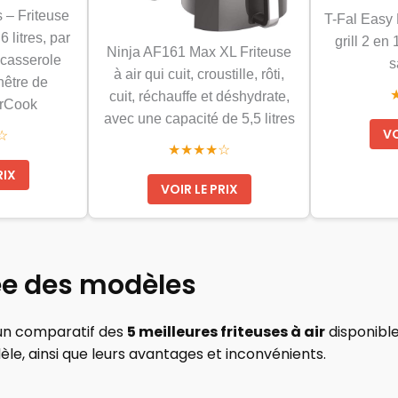
s – Friteuse
T-Fal Easy F
 litres, par
grill 2 en
Ninja AF161 Max XL Friteuse
 casserole
s
à air qui cuit, croustille, rôti,
nêtre de
cuit, réchauffe et déshydrate,
arCook
avec une capacité de 5,5 litres
VO
☆
★★★★☆
RIX
VOIR LE PRIX
lée des modèles
i un comparatif des
5 meilleures
friteuses à air
disponible
le, ainsi que leurs avantages et inconvénients.